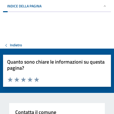
INDICE DELLA PAGINA
Indietro
Quanto sono chiare le informazioni su questa
pagina?
Valuta da 1 a 5 stelle la pagina
Valuta 1 stelle su 5
Valuta 2 stelle su 5
Valuta 3 stelle su 5
Valuta 4 stelle su 5
Valuta 5 stelle su 5
Contatta il comune