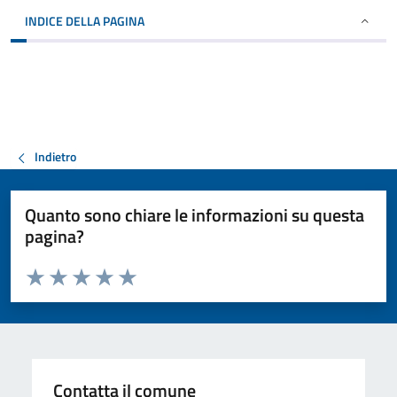
INDICE DELLA PAGINA
Indietro
Quanto sono chiare le informazioni su questa
pagina?
Valuta da 1 a 5 stelle la pagina
Valuta 1 stelle su 5
Valuta 2 stelle su 5
Valuta 3 stelle su 5
Valuta 4 stelle su 5
Valuta 5 stelle su 5
Contatta il comune