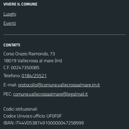
VIVERE IL COMUNE
Luoghi
Eventi
CONTATTI
Corso Orazio Raimondo, 73
18019 Vallecrosia al mare (Im)
C.F. 00247350085
Telefono:
0184/25521
E-mail:
PEC:
Codici istituzionali
Codice Univoco ufficio: UF0F0F
IBAN: IT44V0538749100000047258999