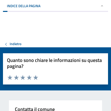
INDICE DELLA PAGINA
Indietro
Quanto sono chiare le informazioni su questa
pagina?
Valuta da 1 a 5 stelle la pagina
Valuta 1 stelle su 5
Valuta 2 stelle su 5
Valuta 3 stelle su 5
Valuta 4 stelle su 5
Valuta 5 stelle su 5
Contatta il comune