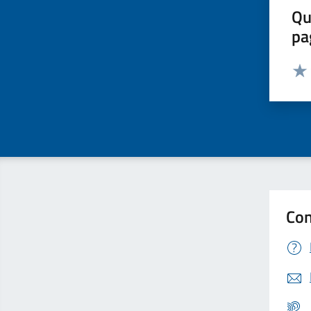
Qu
pa
Valut
Valu
Con