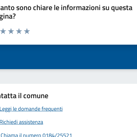
anto sono chiare le informazioni su questa
gina?
a da 1 a 5 stelle la pagina
ta 1 stelle su 5
Valuta 2 stelle su 5
Valuta 3 stelle su 5
Valuta 4 stelle su 5
Valuta 5 stelle su 5
tatta il comune
Leggi le domande frequenti
Richiedi assistenza
Chiama il numero 0184/25521