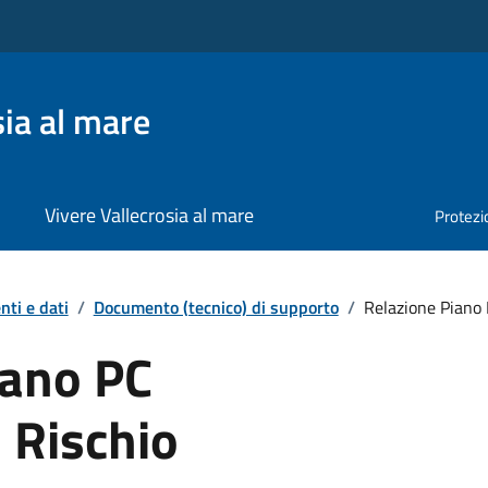
ia al mare
Vivere Vallecrosia al mare
Protezio
ti e dati
/
Documento (tecnico) di supporto
/
Relazione Piano 
iano PC
- Rischio