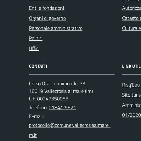
Enti e fondazioni
Autorizza
Organi di governo
Catasto e
Personale amministrativo
Cultura 
Politici
Uffici
CONTATTI
LINK UTIL
Corso Orazio Raimondo, 73
Risq’Eau
18019 Vallecrosia al mare (Im)
Sito turi
C.F. 00247350085
Amminist
Telefono:
0184/25521
01/2020
E-mail: