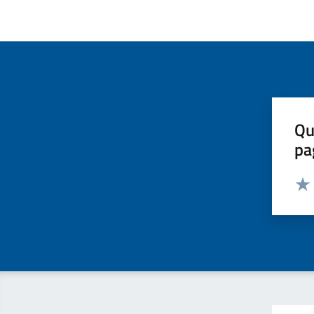
Qu
pa
Valut
Valu