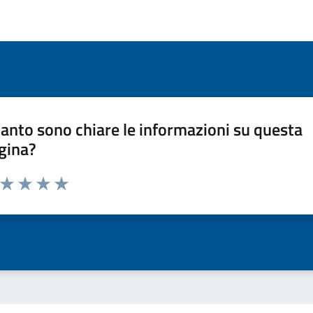
anto sono chiare le informazioni su questa
gina?
a da 1 a 5 stelle la pagina
ta 1 stelle su 5
Valuta 2 stelle su 5
Valuta 3 stelle su 5
Valuta 4 stelle su 5
Valuta 5 stelle su 5