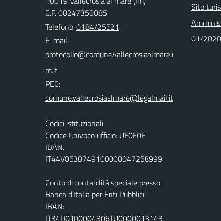
18019 Vallecrosia al mare (Im)
Sito turi
C.F. 00247350085
Amminist
Telefono:
0184/25521
01/2020
E-mail:
PEC:
Codici istituzionali
Codice Univoco ufficio: UF0F0F
IBAN:
IT44V0538749100000047258999
Conto di contabilità speciale presso
Banca d’Italia per Enti Pubblici:
IBAN:
IT34D0100004306TU0000013143