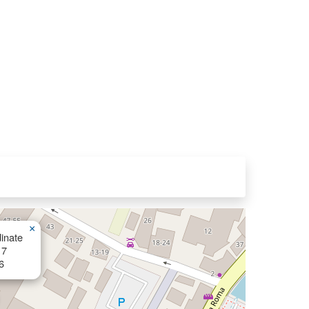
×
inate
17
6