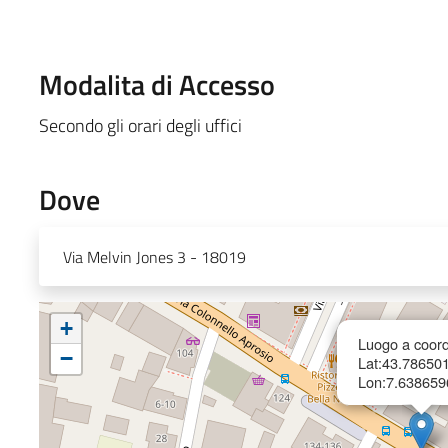
Modalita di Accesso
Secondo gli orari degli uffici
Dove
Via Melvin Jones 3 - 18019
+
Luogo a coord
−
Lat:43.78650
Lon:7.638659