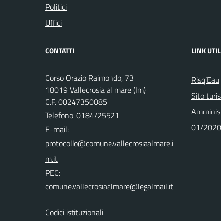
Politici
Uffici
CONTATTI
LINK UTIL
Corso Orazio Raimondo, 73
Risq’Eau
18019 Vallecrosia al mare (Im)
Sito turi
C.F. 00247350085
Amminist
Telefono:
0184/25521
01/2020
E-mail:
PEC:
Codici istituzionali