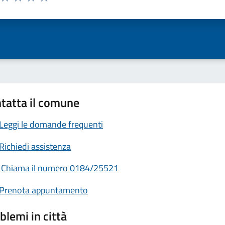
ta 1 stelle su 5
Valuta 2 stelle su 5
Valuta 3 stelle su 5
Valuta 4 stelle su 5
Valuta 5 stelle su 5
tatta il comune
Leggi le domande frequenti
Richiedi assistenza
Chiama il numero 0184/25521
Prenota appuntamento
blemi in città