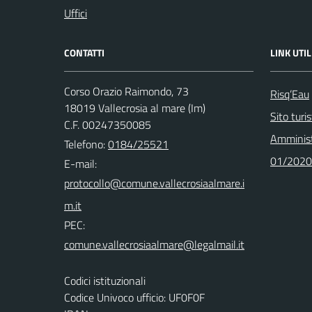
Uffici
CONTATTI
LINK UTIL
Corso Orazio Raimondo, 73
Risq’Eau
18019 Vallecrosia al mare (Im)
Sito turi
C.F. 00247350085
Amminist
Telefono:
0184/25521
01/2020
E-mail:
PEC:
Codici istituzionali
Codice Univoco ufficio: UF0F0F