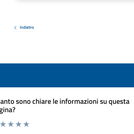
Indietro
anto sono chiare le informazioni su questa
gina?
a da 1 a 5 stelle la pagina
ta 1 stelle su 5
Valuta 2 stelle su 5
Valuta 3 stelle su 5
Valuta 4 stelle su 5
Valuta 5 stelle su 5