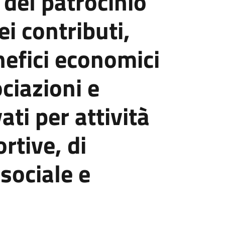
del patrocinio
i contributi,
nefici economici
ciazioni e
ati per attività
ortive, di
sociale e