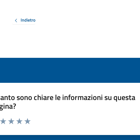
Indietro
anto sono chiare le informazioni su questa
gina?
a da 1 a 5 stelle la pagina
ta 1 stelle su 5
Valuta 2 stelle su 5
Valuta 3 stelle su 5
Valuta 4 stelle su 5
Valuta 5 stelle su 5