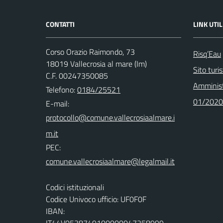
CONTATTI
LINK UTIL
Corso Orazio Raimondo, 73
Risq’Eau
18019 Vallecrosia al mare (Im)
Sito turi
C.F. 00247350085
Amminist
Telefono:
0184/25521
01/2020
E-mail:
PEC:
Codici istituzionali
Codice Univoco ufficio: UF0F0F
IBAN:
IT44V0538749100000047258999