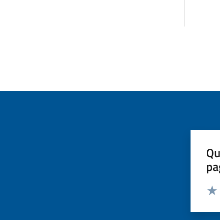
Qu
pa
Valut
Valu