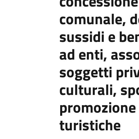
concessione 
comunale, de
sussidi e be
ad enti, asso
soggetti priv
culturali, sp
promozione 
turistiche