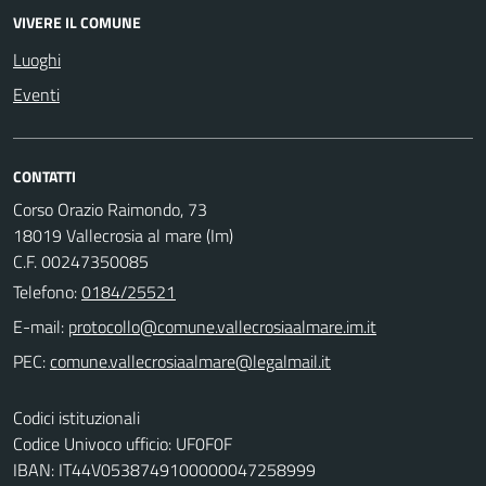
VIVERE IL COMUNE
Luoghi
Eventi
CONTATTI
Corso Orazio Raimondo, 73
18019 Vallecrosia al mare (Im)
C.F. 00247350085
Telefono:
0184/25521
E-mail:
PEC:
Codici istituzionali
Codice Univoco ufficio: UF0F0F
IBAN: IT44V0538749100000047258999