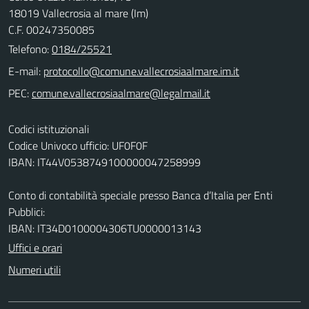
18019 Vallecrosia al mare (Im)
C.F. 00247350085
Telefono:
0184/25521
E-mail:
PEC:
Codici istituzionali
Codice Univoco ufficio: UF0F0F
IBAN: IT44V0538749100000047258999
Conto di contabilità speciale presso Banca d’Italia per Enti
Pubblici:
IBAN: IT34D0100004306TU0000013143
Uffici e orari
Numeri utili