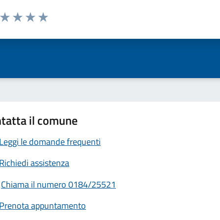
a da 1 a 5 stelle la pagina
ta 1 stelle su 5
Valuta 2 stelle su 5
Valuta 3 stelle su 5
Valuta 4 stelle su 5
Valuta 5 stelle su 5
tatta il comune
Leggi le domande frequenti
Richiedi assistenza
Chiama il numero 0184/25521
Prenota appuntamento