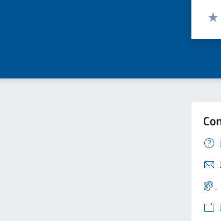
Valut
Valu
Con