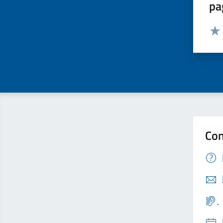
pa
Valut
Valu
Con