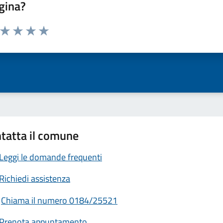
gina?
a da 1 a 5 stelle la pagina
ta 1 stelle su 5
Valuta 2 stelle su 5
Valuta 3 stelle su 5
Valuta 4 stelle su 5
Valuta 5 stelle su 5
tatta il comune
Leggi le domande frequenti
Richiedi assistenza
Chiama il numero 0184/25521
Prenota appuntamento