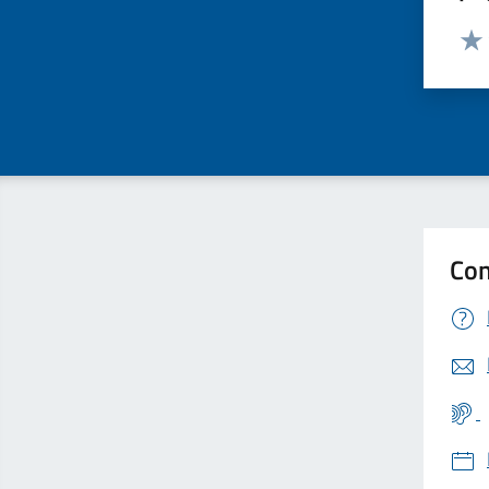
Valut
Valu
Con