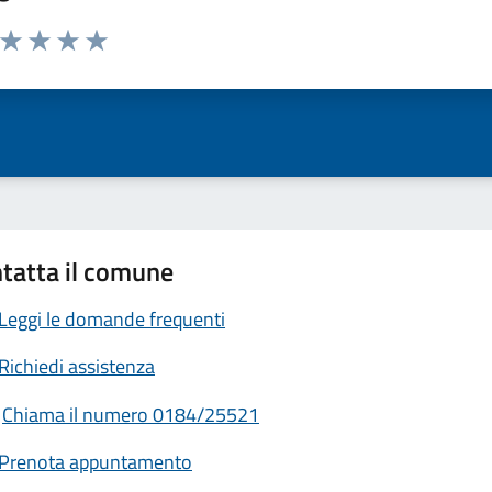
a da 1 a 5 stelle la pagina
ta 1 stelle su 5
Valuta 2 stelle su 5
Valuta 3 stelle su 5
Valuta 4 stelle su 5
Valuta 5 stelle su 5
tatta il comune
Leggi le domande frequenti
Richiedi assistenza
Chiama il numero 0184/25521
Prenota appuntamento