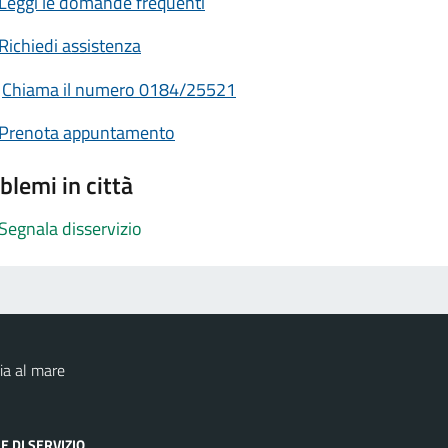
Leggi le domande frequenti
Richiedi assistenza
Chiama il numero 0184/25521
Prenota appuntamento
blemi in città
Segnala disservizio
ia al mare
E DI SERVIZIO