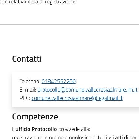
on relativa data di registrazione.
Contatti
Telefono:
01842552200
E-mail:
protocollo@comune.vallecrosiaalmare.im.it
PEC:
comune.vallecrosiaalmare@legalmail.it
Competenze
L'
ufficio Protocollo
provvede alla:
registrazione in ordine cronologico di tutti gli atti di c