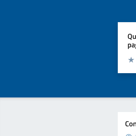
Qu
pa
Valut
Valu
Con