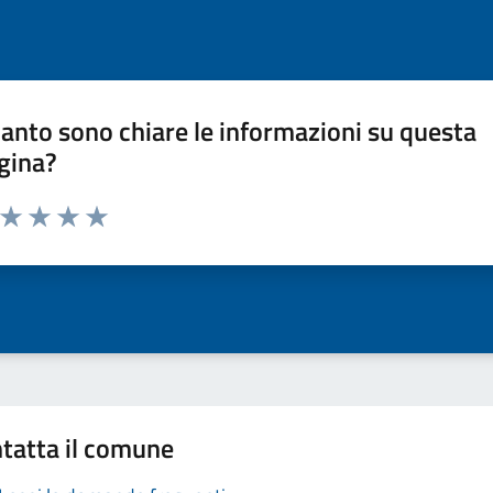
anto sono chiare le informazioni su questa
gina?
a da 1 a 5 stelle la pagina
ta 1 stelle su 5
Valuta 2 stelle su 5
Valuta 3 stelle su 5
Valuta 4 stelle su 5
Valuta 5 stelle su 5
tatta il comune