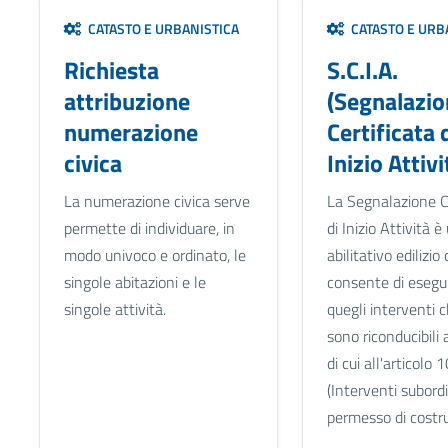
CATASTO E URBANISTICA
CATASTO E URB
Richiesta
S.C.I.A.
attribuzione
(Segnalazio
numerazione
Certificata 
civica
Inizio Attivi
La numerazione civica serve
La Segnalazione Ce
permette di individuare, in
di Inizio Attività è
modo univoco e ordinato, le
abilitativo edilizio
singole abitazioni e le
consente di esegui
singole attività.
quegli interventi 
sono riconducibili 
di cui all'articolo 1
(Interventi subordi
permesso di costrui