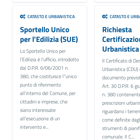
CATASTO E URBANISTICA
CATASTO E URB
Sportello Unico
Richiesta
per l'Edilizia (SUE)
Certificazi
Urbanistica
Lo Sportello Unico per
l'Edilizia è l'ufficio, introdotto
Il Certificato di D
dal D.P.R. 6/06/2001 n.
Urbanistica (CDU) è
380, che costituisce l'’unico
documento previst
punto di riferimento
Art. 30 D.P.R. 6 g
all'interno del Comune, per
n. 380 contenente
cittadini e imprese, che
prescrizioni urban
siano interessate
riguardano i terreni
all'esecuzione di un
come definite dagl
intervento e...
strumenti di piani
comunale. Il C...