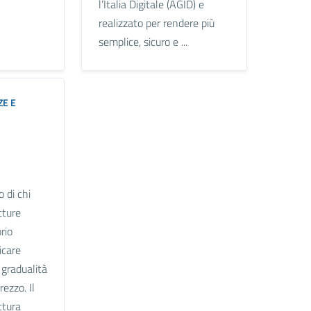
l’Italia Digitale (AGID) e
realizzato per rendere più
semplice, sicuro e ...
ZE E
o di chi
tture
orio
icare
 gradualità
rezzo. Il
ttura