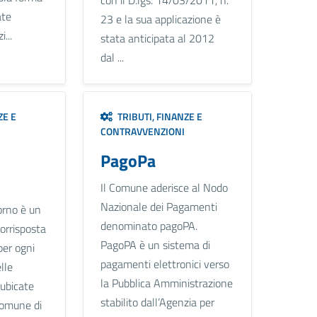
ate
23 e la sua applicazione è
...
stata anticipata al 2012
dal ...
ZE E
TRIBUTI, FINANZE E
CONTRAVVENZIONI
PagoPa
Il Comune aderisce al Nodo
Nazionale dei Pagamenti
orno è un
denominato pagoPA.
orrisposta
PagoPA è un sistema di
per ogni
pagamenti elettronici verso
lle
la Pubblica Amministrazione
 ubicate
stabilito dall’Agenzia per
 Comune di