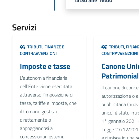
14:30 alle 16:00
Servizi
TRIBUTI, FINANZE E
TRIBUTI, FINAN
CONTRAVVENZIONI
CONTRAVVENZIONI
Imposte e tasse
Canone Uni
Patrimonial
L'autonomia finanziaria
dell'Ente viene esercitata
Il canone di conce
attraverso l'imposizione di
autorizzazione o e
tasse, tariffe e imposte, che
pubblicitaria (nuo
il Comune gestisce
unico) è stato intr
direttamente o
1° gennaio 2021 
appoggiandosi a
Legge 27/12/2019
concessionari esterni.
e riunisce in una 