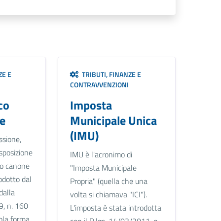
ZE E
TRIBUTI, FINANZE E
CONTRAVVENZIONI
co
Imposta
e
Municipale Unica
(IMU)
ssione,
sposizione
IMU è l'acronimo di
vo canone
"Imposta Municipale
odotto dal
Propria" (quella che una
dalla
volta si chiamava "ICI").
, n. 160
L'imposta è stata introdotta
sola forma
con il D.lgs. 14/03/2011, n.